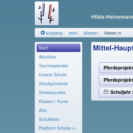
Hilda-Heinema
ausgang
start
klassen
klasse m
Mittel-Haup
Start
Aktuelles
Terminkalender
Pferdeprojek
Unsere Schule
Pferdeprojekt
Schulgemeinde
Schuljahr 
Schwerpunkte
Klassen / Kurse
AGs
Schulleben
Plattform Schüler u..