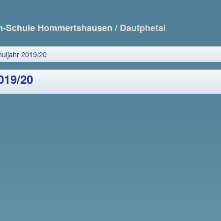
nn-Schule Hommertshausen
/ Dautphetal
huljahr 2019/20
019/20