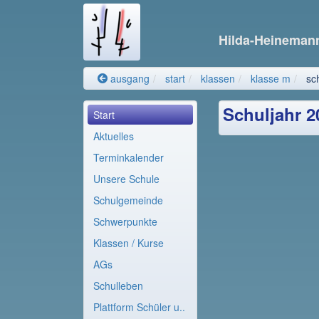
Hilda-Heinema
ausgang
start
klassen
klasse m
sc
Schuljahr 2
Start
Aktuelles
Terminkalender
Unsere Schule
Schulgemeinde
Schwerpunkte
Klassen / Kurse
AGs
Schulleben
Plattform Schüler u..