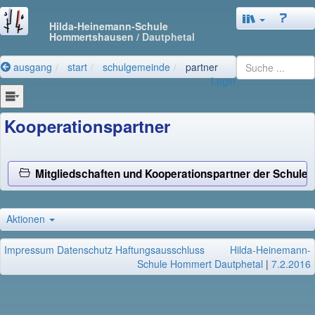
Hilda-Heinemann-Schule
Hommertshausen
/ Dautphetal
ausgang
start
schulgemeinde
partner
Login
Kooperationspartner
Mitgliedschaften und Kooperationspartner der Schule
Aktionen
Impressum
Datenschutz
Haftungsausschluss
Hilda-Heinemann-
Schule Hommert Dautphetal
|
7.2.2016