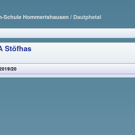
nn-Schule Hommertshausen
/ Dautphetal
 A Stöfhas
2019/20