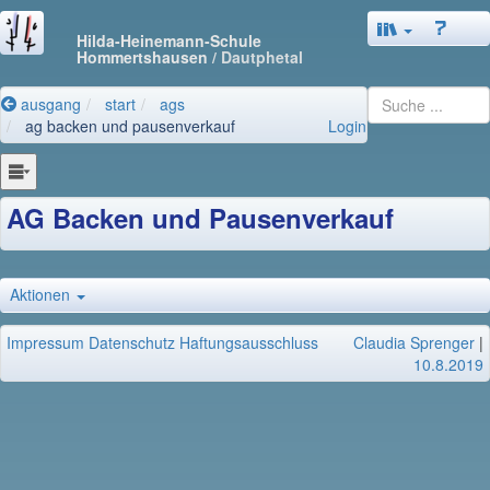
Hilda-Heinemann-Schule
Hommertshausen
/ Dautphetal
ausgang
start
ags
ag backen und pausenverkauf
Login
AG Backen und Pausenverkauf
Aktionen
Impressum
Datenschutz
Haftungsausschluss
Claudia Sprenger
|
10.8.2019